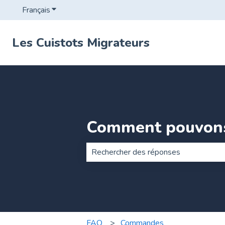
Français
Afficher le sous-menu pour les traductions
Les Cuistots Migrateurs
Comment pouvons
Il n'y a aucune suggestion car le ch
FAQ
Commandes